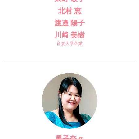
北村 恵
渡邉 陽子
川﨑 美樹
音楽大学卒業
星子奈々