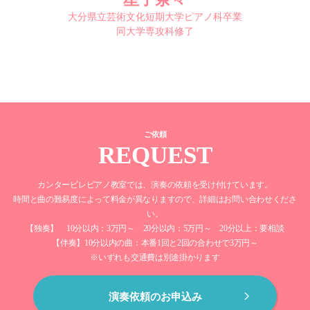
大分県立芸術文化短期大学ピアノ科卒業
同大学専攻科修了
ご依頼
REQUEST
カンタービレピアノ教室では、演奏の依頼を受け付けています。
時間と曲の難易度によって料金が異なりますので、詳細はお問い合わせくださ
い。
【独奏】 10分以内：3万円～ 20分以内：5万円～ 20分以上：要相談
【伴奏】10分以内の曲：本番1回と2回の合わせで3万円～
※いずれも交通費は別途掛かります
演奏依頼のお申込み