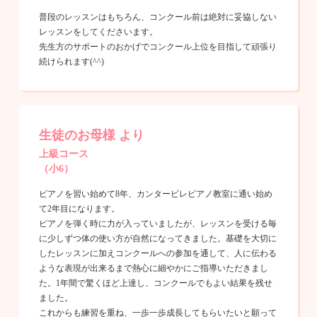
普段のレッスンはもちろん、コンクール前は絶対に妥協しない
レッスンをしてくださいます。
先生方のサポートのおかげでコンクール上位を目指して頑張り
続けられます(^^)
生徒のお母様 より
上級コース
（小6）
ピアノを習い始めて8年、カンタービレピアノ教室に通い始め
て2年目になります。
ピアノを弾く時に力が入っていましたが、レッスンを受ける毎
に少しずつ体の使い方が自然になってきました。基礎を大切に
したレッスンに加えコンクールへの参加を通して、人に伝わる
ような表現が出来るまで熱心に細やかにご指導いただきまし
た。1年間で驚くほど上達し、コンクールでもよい結果を残せ
ました。
これからも練習を重ね、一歩一歩成長してもらいたいと願って